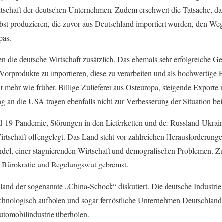
eitschaft der deutschen Unternehmen. Zudem erschwert die Tatsache, d
st produzieren, die zuvor aus Deutschland importiert wurden, den Weg
pas.
en die deutsche Wirtschaft zusätzlich. Das ehemals sehr erfolgreiche G
 Vorprodukte zu importieren, diese zu verarbeiten und als hochwertige 
cht mehr wie früher. Billige Zulieferer aus Osteuropa, steigende Exporte
g an die USA tragen ebenfalls nicht zur Verbesserung der Situation bei
d-19-Pandemie, Störungen in den Lieferketten und der Russland-Ukrai
tschaft offengelegt. Das Land steht vor zahlreichen Herausforderunge
l, einer stagnierenden Wirtschaft und demografischen Problemen. Z
e Bürokratie und Regelungswut gebremst.
land der sogenannte „China-Schock“ diskutiert. Die deutsche Industrie 
chnologisch aufholen und sogar fernöstliche Unternehmen Deutschland
tomobilindustrie überholen.