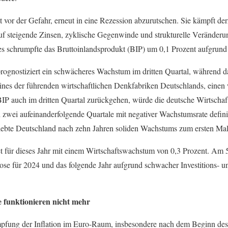
t vor der Gefahr, erneut in eine Rezession abzurutschen. Sie kämpft der
f steigende Zinsen, zyklische Gegenwinde und strukturelle Veränderu
es schrumpfte das Bruttoinlandsprodukt (BIP) um 0,1 Prozent aufgrund r
gnostiziert ein schwächeres Wachstum im dritten Quartal, während das
 eines der führenden wirtschaftlichen Denkfabriken Deutschlands, eine
 BIP auch im dritten Quartal zurückgehen, würde die deutsche Wirtschaft
h zwei aufeinanderfolgende Quartale mit negativer Wachstumsrate defin
rlebte Deutschland nach zehn Jahren soliden Wachstums zum ersten Mal
 für dieses Jahr mit einem Wirtschaftswachstum von 0,3 Prozent. Am 5
ose für 2024 und das folgende Jahr aufgrund schwacher Investitions- un
 funktionieren nicht mehr
pfung der Inflation im Euro-Raum, insbesondere nach dem Beginn des