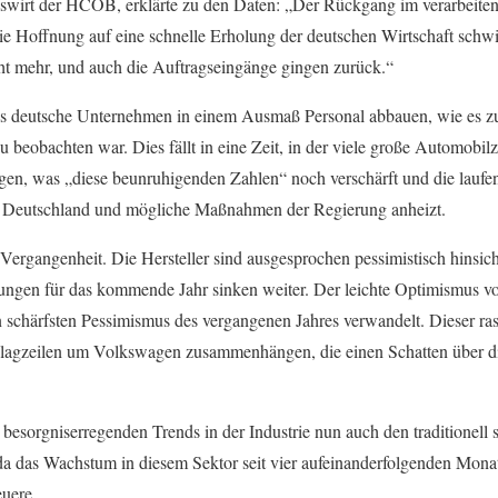
kswirt der HCOB, erklärte zu den Daten: „Der Rückgang im verarbeite
ie Hoffnung auf eine schnelle Erholung der deutschen Wirtschaft schwi
icht mehr, und auch die Auftragseingänge gingen zurück.“
ass deutsche Unternehmen in einem Ausmaß Personal abbauen, wie es 
beobachten war. Dies fällt in eine Zeit, in der viele große Automobilz
gen, was „diese beunruhigenden Zahlen“ noch verschärft und die laufe
 in Deutschland und mögliche Maßnahmen der Regierung anheizt.
ergangenheit. Die Hersteller sind ausgesprochen pessimistisch hinsich
tungen für das kommende Jahr sinken weiter. Der leichte Optimismus v
n schärfsten Pessimismus des vergangenen Jahres verwandelt. Dieser
chlagzeilen um Volkswagen zusammenhängen, die einen Schatten über d
besorgniserregenden Trends in der Industrie nun auch den traditionell 
da das Wachstum in diesem Sektor seit vier aufeinanderfolgenden Mona
euere.