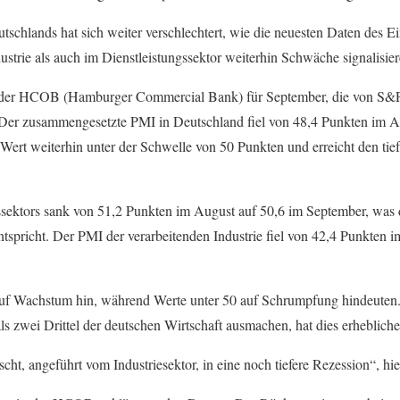
utschlands hat sich weiter verschlechtert, wie die neuesten Daten des
dustrie als auch im Dienstleistungssektor weiterhin Schwäche signalisier
der HCOB (Hamburger Commercial Bank) für September, die von S&P G
 Der zusammengesetzte PMI in Deutschland fiel von 48,4 Punkten im A
Wert weiterhin unter der Schwelle von 50 Punkten und erreicht den tief
sektors sank von 51,2 Punkten im August auf 50,6 im September, was 
ntspricht. Der PMI der verarbeitenden Industrie fiel von 42,4 Punkten 
uf Wachstum hin, während Werte unter 50 auf Schrumpfung hindeuten. 
als zwei Drittel der deutschen Wirtschaft ausmachen, hat dies erheblic
scht, angeführt vom Industriesektor, in eine noch tiefere Rezession“, hie