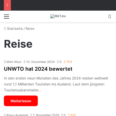
Menü
S
Startseite
/
Reise
Reise
Mert Altun
10. Dezember 2024
0
703
UNWTO hat 2024 bewertet
In den ersten neun Monaten des Jahres 2024 reisten weltweit
rund 1,1 Milliarden Touristen ins Ausland. Laut dem jüngsten
Tourismusbarometer…
Weiterlesen
Klaus Augental
7. November 2019
0
515