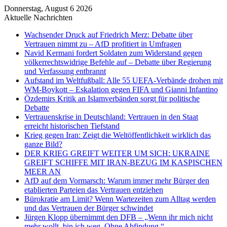
Donnerstag, August 6 2026
Aktuelle Nachrichten
Wachsender Druck auf Friedrich Merz: Debatte über
Vertrauen nimmt zu – AfD profitiert in Umfragen
Navid Kermani fordert Soldaten zum Widerstand gegen
völkerrechtswidrige Befehle auf – Debatte über Regierung
und Verfassung entbrannt
Aufstand im Weltfußball: Alle 55 UEFA-Verbände drohen mit
WM-Boykott – Eskalation gegen FIFA und Gianni Infantino
Özdemirs Kritik an Islamverbänden sorgt für politische
Debatte
Vertrauenskrise in Deutschland: Vertrauen in den Staat
erreicht historischen Tiefstand
Krieg gegen Iran: Zeigt die Weltöffentlichkeit wirklich das
ganze Bild?
DER KRIEG GREIFT WEITER UM SICH: UKRAINE
GREIFT SCHIFFE MIT IRAN-BEZUG IM KASPISCHEN
MEER AN
AfD auf dem Vormarsch: Warum immer mehr Bürger den
etablierten Parteien das Vertrauen entziehen
Bürokratie am Limit? Wenn Wartezeiten zum Alltag werden
und das Vertrauen der Bürger schwindet
Jürgen Klopp übernimmt den DFB – „Wenn ihr mich nicht
mehr wollt, bin ich weg. Ohne Abfindung.“