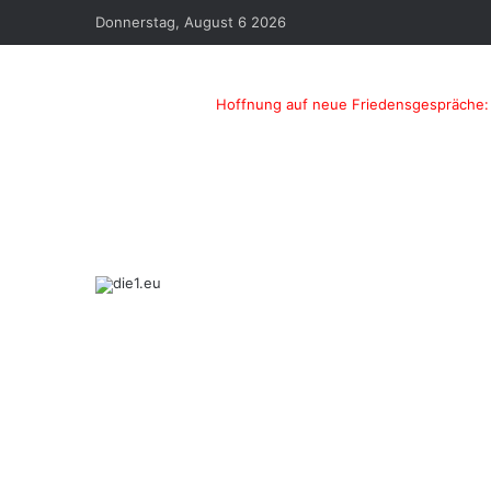
Donnerstag, August 6 2026
Hoffnung auf neue Friedensgespräche: 
Previous
post
Next
post