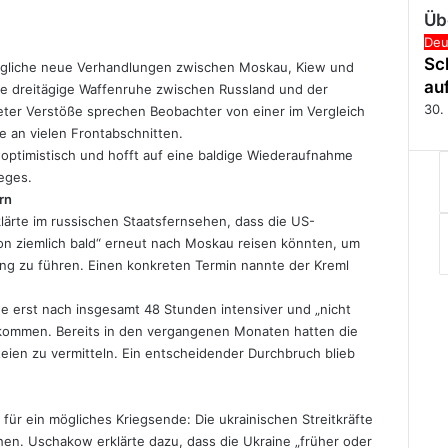
Üb
Sch
Deu
Sc
f mögliche neue Verhandlungen zwischen Moskau, Kiew und
au
te dreitägige Waffenruhe zwischen Russland und der
30.
eter Verstöße sprechen Beobachter von einer im Vergleich
 an vielen Frontabschnitten.
 optimistisch und hofft auf eine baldige Wiederaufnahme
eges.
rn
lärte im russischen Staatsfernsehen, dass die US-
on ziemlich bald“ erneut nach Moskau reisen könnten, um
ng zu führen. Einen konkreten Termin nannte der Kreml
e erst nach insgesamt 48 Stunden intensiver und „nicht
ekommen. Bereits in den vergangenen Monaten hatten die
ien zu vermitteln. Ein entscheidender Durchbruch blieb
für ein mögliches Kriegsende: Die ukrainischen Streitkräfte
en. Uschakow erklärte dazu, dass die Ukraine „früher oder