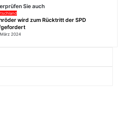
erprüfen Sie auch
ließen
tschland
hröder wird zum Rücktritt der SPD
fgefordert
 März 2024