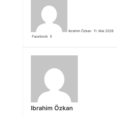
uns
eine
E-
Mail
Ibrahim Özkan
11. Mai 2026
LinkedIn
Tumblr
Pinterest
Reddit
VKontakte
WhatsApp
Telegram
Teile
Drucken
Facebook
X
per
E-
Mail
Ibrahim Özkan