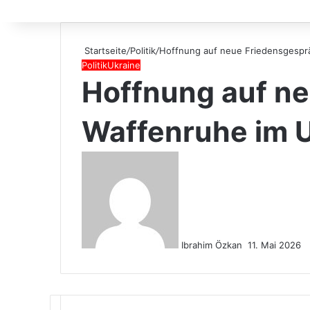
Startseite
/
Politik
/
Hoffnung auf neue Friedensgesprä
Politik
Ukraine
Hoffnung auf ne
Waffenruhe im 
Sende
uns
eine
E-
Mail
Ibrahim Özkan
11. Mai 2026