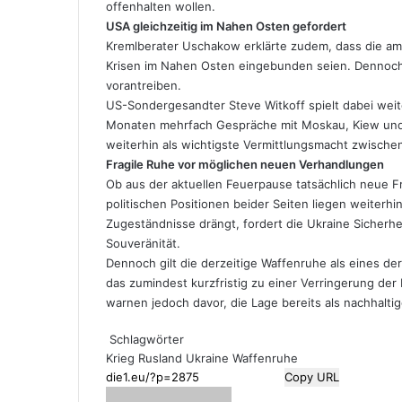
offenhalten wollen.
USA gleichzeitig im Nahen Osten gefordert
Kremlberater Uschakow erklärte zudem, dass die amer
Krisen im Nahen Osten eingebunden seien. Dennoch
vorantreiben.
US-Sondergesandter Steve Witkoff spielt dabei weite
Monaten mehrfach Gespräche mit Moskau, Kiew und 
weiterhin als wichtigste Vermittlungsmacht zwische
Fragile Ruhe vor möglichen neuen Verhandlungen
Ob aus der aktuellen Feuerpause tatsächlich neue F
politischen Positionen beider Seiten liegen weiterhi
Zugeständnisse drängt, fordert die Ukraine Sicherhei
Souveränität.
Dennoch gilt die derzeitige Waffenruhe als eines d
das zumindest kurzfristig zu einer Verringerung de
warnen jedoch davor, die Lage bereits als nachhalt
Schlagwörter
Krieg
Rusland
Ukraine
Waffenruhe
Copy URL
Sende