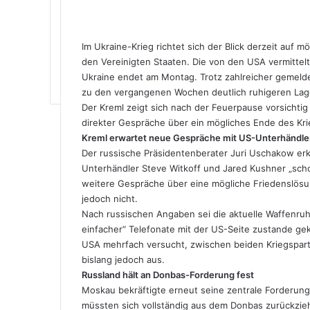
Im Ukraine-Krieg richtet sich der Blick derzeit au
den Vereinigten Staaten. Die von den USA vermittel
Ukraine endet am Montag. Trotz zahlreicher gemeld
zu den vergangenen Wochen deutlich ruhigeren Lage
Der Kreml zeigt sich nach der Feuerpause vorsichtig
direkter Gespräche über ein mögliches Ende des Kri
Kreml erwartet neue Gespräche mit US-Unterhändle
Der russische Präsidentenberater Juri Uschakow erk
Unterhändler Steve Witkoff und Jared Kushner „sch
weitere Gespräche über eine mögliche Friedenslösu
jedoch nicht.
Nach russischen Angaben sei die aktuelle Waffenruh
einfacher“ Telefonate mit der US-Seite zustande g
USA mehrfach versucht, zwischen beiden Kriegsparte
bislang jedoch aus.
Russland hält an Donbas-Forderung fest
Moskau bekräftigte erneut seine zentrale Forderung 
müssten sich vollständig aus dem Donbas zurückzieh