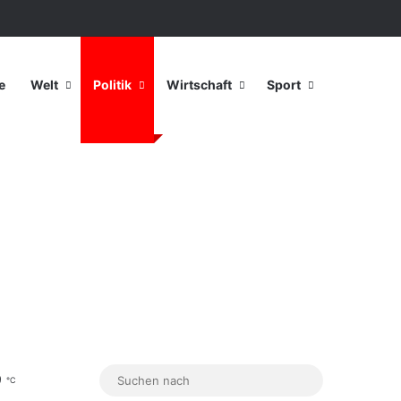
Anmelden
Zufälliger Artikel
Sidebar
e
Welt
Politik
Wirtschaft
Sport
9
Sidebar
Skin umschalten
Suchen
℃