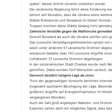
später“ diesen Schritt ohnehin vollziehen werde.
Die ukrainische Regierung lehnt diese Forderung we
betont seit Monaten, dass die Ukraine keine weite
Städte Kramatorsk und Slowjansk im Gebiet Donezk g
Truppen konnten diese Städte bislang trotz jahrel
Zahlreiche Verstöße gegen die Waffenruhe gemelde
Sowohl Russland als auch die Ukraine werfen sich g
Das russische Verteidigungsministerium sprach von
seien unter anderem 57 ukrainische Drohnen abges
wiederum meldete über 150 russische Angriffe inne
Luftabwehr 27 russische Drohnen abgefangen.
In der ostukrainischen Stadt Charkiw wurde nach 
getroffen. Dabei wurden fünf Menschen verletzt, d
Dennoch deutlich ruhigere Lage als zuvor
Trotz der gegenseitigen Vorwürfe berichten intern
insgesamt spürbaren Beruhigung der Lage. Besonders
größeren Angriffe auf Energieinfrastruktur im Hint
vergangenen Monaten.
Auch die Zahl groß angelegter Raketen- und Drohne
Experten sehen darin ein mögliches Signal, dass be