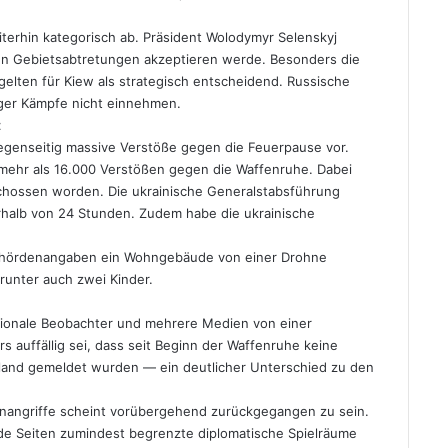
iterhin kategorisch ab. Präsident Wolodymyr Selenskyj
ren Gebietsabtretungen akzeptieren werde. Besonders die
elten für Kiew als strategisch entscheidend. Russische
anger Kämpfe nicht einnehmen.
t
egenseitig massive Verstöße gegen die Feuerpause vor.
 mehr als 16.000 Verstößen gegen die Waffenruhe. Dabei
chossen worden. Die ukrainische Generalstabsführung
rhalb von 24 Stunden. Zudem habe die ukrainische
Behördenangaben ein Wohngebäude von einer Drohne
arunter auch zwei Kinder.
ationale Beobachter und mehrere Medien von einer
 auffällig sei, dass seit Beginn der Waffenruhe keine
erland gemeldet wurden — ein deutlicher Unterschied zu den
nangriffe scheint vorübergehend zurückgegangen zu sein.
ide Seiten zumindest begrenzte diplomatische Spielräume