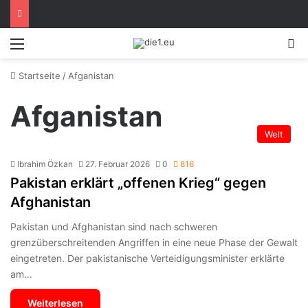
Menü
S
Startseite
/
Afganistan
Afganistan
Welt
Ibrahim Özkan
27. Februar 2026
0
816
Pakistan erklärt „offenen Krieg“ gegen
Afghanistan
Pakistan und Afghanistan sind nach schweren
grenzüberschreitenden Angriffen in eine neue Phase der Gewalt
eingetreten. Der pakistanische Verteidigungsminister erklärte
am…
Weiterlesen