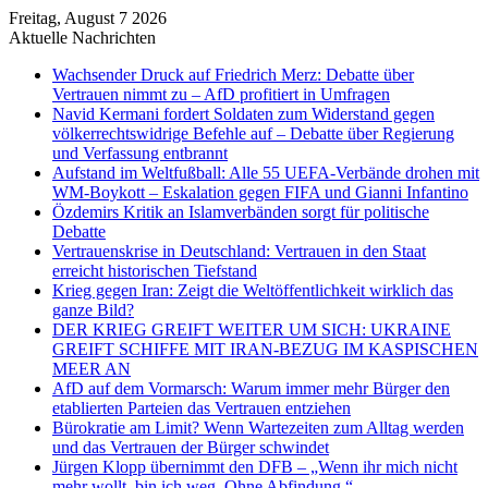
Freitag, August 7 2026
Aktuelle Nachrichten
Wachsender Druck auf Friedrich Merz: Debatte über
Vertrauen nimmt zu – AfD profitiert in Umfragen
Navid Kermani fordert Soldaten zum Widerstand gegen
völkerrechtswidrige Befehle auf – Debatte über Regierung
und Verfassung entbrannt
Aufstand im Weltfußball: Alle 55 UEFA-Verbände drohen mit
WM-Boykott – Eskalation gegen FIFA und Gianni Infantino
Özdemirs Kritik an Islamverbänden sorgt für politische
Debatte
Vertrauenskrise in Deutschland: Vertrauen in den Staat
erreicht historischen Tiefstand
Krieg gegen Iran: Zeigt die Weltöffentlichkeit wirklich das
ganze Bild?
DER KRIEG GREIFT WEITER UM SICH: UKRAINE
GREIFT SCHIFFE MIT IRAN-BEZUG IM KASPISCHEN
MEER AN
AfD auf dem Vormarsch: Warum immer mehr Bürger den
etablierten Parteien das Vertrauen entziehen
Bürokratie am Limit? Wenn Wartezeiten zum Alltag werden
und das Vertrauen der Bürger schwindet
Jürgen Klopp übernimmt den DFB – „Wenn ihr mich nicht
mehr wollt, bin ich weg. Ohne Abfindung.“