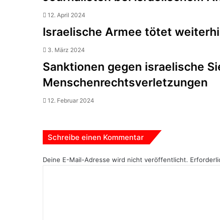
12. April 2024
Israelische Armee tötet weiterhi
3. März 2024
Sanktionen gegen israelische S
Menschenrechtsverletzungen
12. Februar 2024
Schreibe einen Kommentar
Deine E-Mail-Adresse wird nicht veröffentlicht.
Erforderl
K
o
m
m
e