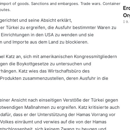
 import of goods. Sanctions and embargoes. Trade wars. Container
Er
outes.
Or
gerichtet und seine Absicht erklärt,
9.
 Türkei zu ergreifen, die Ausfuhr bestimmter Waren zu
he Einrichtungen in den USA zu wenden und sie
pen und Importe aus dem Land zu blockieren.
ael Katz an, sich mit amerikanischen Kongressmitgliedern
egen die Boykottgesetze zu untersuchen und
rhängen. Katz wies das Wirtschaftsbüro des
 Produkten zusammenzustellen, deren Ausfuhr in die
seiner Ansicht nach einseitigen Verstöße der Türkei gegen
twendigen Maßnahmen zu ergreifen. Katz kritisierte auch
dafür, dass er der Unterstützung der Hamas Vorrang vor
Volkes einräumt und verwies auf die von der Hamas
 Entschlossenheit, sich keinem Zwang zu beugen und