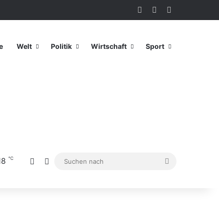
Anmelden
Zufälliger Artikel
Sidebar
e
Welt
Politik
Wirtschaft
Sport
℃
18
Sidebar
Skin umschalten
Suchen
nach