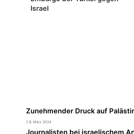
der
Israel
Türkei
gegen
Israel
Zunehmender Druck auf Palästi
8. März 2024
Journalisten bei israelischem An