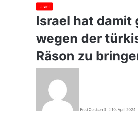
Israel
Israel hat damit
wegen der türk
Räson zu bringe
Sende
uns
eine
E-
Mail
Fred Coldson
10. April 2024