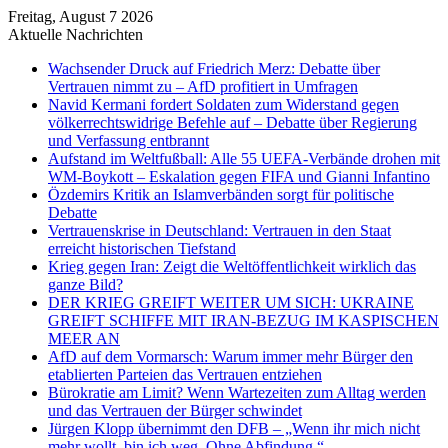
Freitag, August 7 2026
Aktuelle Nachrichten
Wachsender Druck auf Friedrich Merz: Debatte über
Vertrauen nimmt zu – AfD profitiert in Umfragen
Navid Kermani fordert Soldaten zum Widerstand gegen
völkerrechtswidrige Befehle auf – Debatte über Regierung
und Verfassung entbrannt
Aufstand im Weltfußball: Alle 55 UEFA-Verbände drohen mit
WM-Boykott – Eskalation gegen FIFA und Gianni Infantino
Özdemirs Kritik an Islamverbänden sorgt für politische
Debatte
Vertrauenskrise in Deutschland: Vertrauen in den Staat
erreicht historischen Tiefstand
Krieg gegen Iran: Zeigt die Weltöffentlichkeit wirklich das
ganze Bild?
DER KRIEG GREIFT WEITER UM SICH: UKRAINE
GREIFT SCHIFFE MIT IRAN-BEZUG IM KASPISCHEN
MEER AN
AfD auf dem Vormarsch: Warum immer mehr Bürger den
etablierten Parteien das Vertrauen entziehen
Bürokratie am Limit? Wenn Wartezeiten zum Alltag werden
und das Vertrauen der Bürger schwindet
Jürgen Klopp übernimmt den DFB – „Wenn ihr mich nicht
mehr wollt, bin ich weg. Ohne Abfindung.“