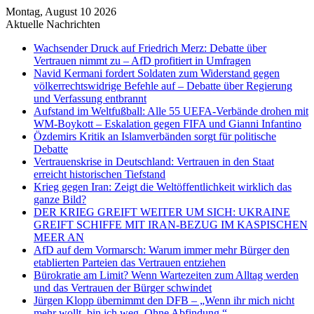
Montag, August 10 2026
Aktuelle Nachrichten
Wachsender Druck auf Friedrich Merz: Debatte über
Vertrauen nimmt zu – AfD profitiert in Umfragen
Navid Kermani fordert Soldaten zum Widerstand gegen
völkerrechtswidrige Befehle auf – Debatte über Regierung
und Verfassung entbrannt
Aufstand im Weltfußball: Alle 55 UEFA-Verbände drohen mit
WM-Boykott – Eskalation gegen FIFA und Gianni Infantino
Özdemirs Kritik an Islamverbänden sorgt für politische
Debatte
Vertrauenskrise in Deutschland: Vertrauen in den Staat
erreicht historischen Tiefstand
Krieg gegen Iran: Zeigt die Weltöffentlichkeit wirklich das
ganze Bild?
DER KRIEG GREIFT WEITER UM SICH: UKRAINE
GREIFT SCHIFFE MIT IRAN-BEZUG IM KASPISCHEN
MEER AN
AfD auf dem Vormarsch: Warum immer mehr Bürger den
etablierten Parteien das Vertrauen entziehen
Bürokratie am Limit? Wenn Wartezeiten zum Alltag werden
und das Vertrauen der Bürger schwindet
Jürgen Klopp übernimmt den DFB – „Wenn ihr mich nicht
mehr wollt, bin ich weg. Ohne Abfindung.“