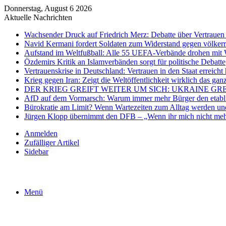
Donnerstag, August 6 2026
Aktuelle Nachrichten
Wachsender Druck auf Friedrich Merz: Debatte über Vertrauen 
Navid Kermani fordert Soldaten zum Widerstand gegen völkerr
Aufstand im Weltfußball: Alle 55 UEFA-Verbände drohen mit 
Özdemirs Kritik an Islamverbänden sorgt für politische Debatte
Vertrauenskrise in Deutschland: Vertrauen in den Staat erreicht 
Krieg gegen Iran: Zeigt die Weltöffentlichkeit wirklich das gan
DER KRIEG GREIFT WEITER UM SICH: UKRAINE GR
AfD auf dem Vormarsch: Warum immer mehr Bürger den etablier
Bürokratie am Limit? Wenn Wartezeiten zum Alltag werden und
Jürgen Klopp übernimmt den DFB – „Wenn ihr mich nicht mehr
Anmelden
Zufälliger Artikel
Sidebar
Menü