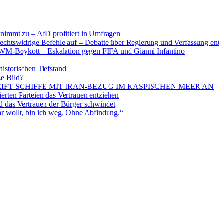
nimmt zu – AfD profitiert in Umfragen
echtswidrige Befehle auf – Debatte über Regierung und Verfassung en
WM-Boykott – Eskalation gegen FIFA und Gianni Infantino
historischen Tiefstand
ze Bild?
EIFT SCHIFFE MIT IRAN-BEZUG IM KASPISCHEN MEER AN
ten Parteien das Vertrauen entziehen
 das Vertrauen der Bürger schwindet
 wollt, bin ich weg. Ohne Abfindung.“