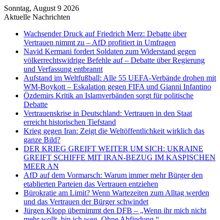
Sonntag, August 9 2026
Aktuelle Nachrichten
Wachsender Druck auf Friedrich Merz: Debatte über
Vertrauen nimmt zu – AfD profitiert in Umfragen
Navid Kermani fordert Soldaten zum Widerstand gegen
völkerrechtswidrige Befehle auf – Debatte über Regierung
und Verfassung entbrannt
Aufstand im Weltfußball: Alle 55 UEFA-Verbände drohen mit
WM-Boykott – Eskalation gegen FIFA und Gianni Infantino
Özdemirs Kritik an Islamverbänden sorgt für politische
Debatte
Vertrauenskrise in Deutschland: Vertrauen in den Staat
erreicht historischen Tiefstand
Krieg gegen Iran: Zeigt die Weltöffentlichkeit wirklich das
ganze Bild?
DER KRIEG GREIFT WEITER UM SICH: UKRAINE
GREIFT SCHIFFE MIT IRAN-BEZUG IM KASPISCHEN
MEER AN
AfD auf dem Vormarsch: Warum immer mehr Bürger den
etablierten Parteien das Vertrauen entziehen
Bürokratie am Limit? Wenn Wartezeiten zum Alltag werden
und das Vertrauen der Bürger schwindet
Jürgen Klopp übernimmt den DFB – „Wenn ihr mich nicht
mehr wollt, bin ich weg. Ohne Abfindung.“