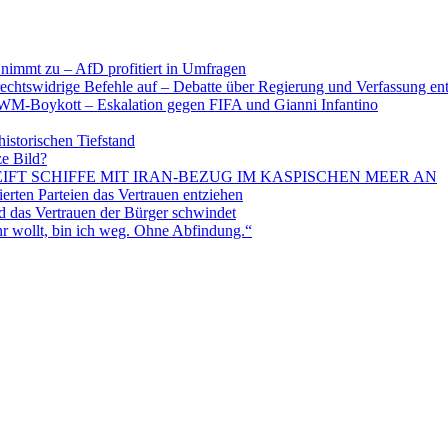
nimmt zu – AfD profitiert in Umfragen
echtswidrige Befehle auf – Debatte über Regierung und Verfassung en
WM-Boykott – Eskalation gegen FIFA und Gianni Infantino
historischen Tiefstand
ze Bild?
EIFT SCHIFFE MIT IRAN-BEZUG IM KASPISCHEN MEER AN
ten Parteien das Vertrauen entziehen
 das Vertrauen der Bürger schwindet
 wollt, bin ich weg. Ohne Abfindung.“