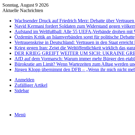
Sonntag, August 9 2026
Aktuelle Nachrichten
Wachsender Druck auf Friedrich Merz: Debatte über Vertrauen 
Navid Kermani fordert Soldaten zum Widerstand gegen völkerr
Aufstand im Weltfußball: Alle 55 UEFA-Verbände drohen mit 
Özdemirs Kritik an Islamverbänden sorgt für politische Debatte
Vertrauenskrise in Deutschland: Vertrauen in den Staat erreicht 
Krieg gegen Iran: Zeigt die Weltöffentlichkeit wirklich das gan
DER KRIEG GREIFT WEITER UM SICH: UKRAINE GR
AfD auf dem Vormarsch: Warum immer mehr Bürger den etablier
Bürokratie am Limit? Wenn Wartezeiten zum Alltag werden und
Jürgen Klopp übernimmt den DFB – „Wenn ihr mich nicht mehr
Anmelden
Zufälliger Artikel
Sidebar
Menü