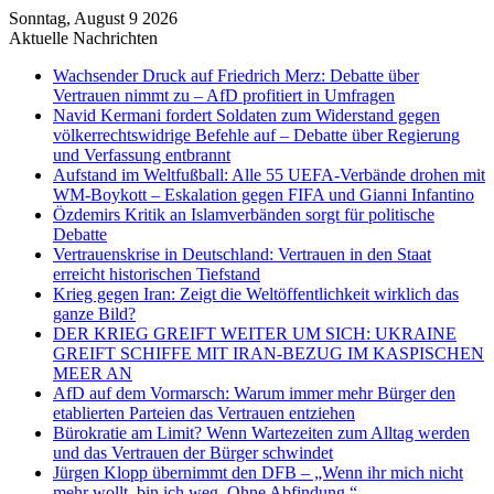
Sonntag, August 9 2026
Aktuelle Nachrichten
Wachsender Druck auf Friedrich Merz: Debatte über
Vertrauen nimmt zu – AfD profitiert in Umfragen
Navid Kermani fordert Soldaten zum Widerstand gegen
völkerrechtswidrige Befehle auf – Debatte über Regierung
und Verfassung entbrannt
Aufstand im Weltfußball: Alle 55 UEFA-Verbände drohen mit
WM-Boykott – Eskalation gegen FIFA und Gianni Infantino
Özdemirs Kritik an Islamverbänden sorgt für politische
Debatte
Vertrauenskrise in Deutschland: Vertrauen in den Staat
erreicht historischen Tiefstand
Krieg gegen Iran: Zeigt die Weltöffentlichkeit wirklich das
ganze Bild?
DER KRIEG GREIFT WEITER UM SICH: UKRAINE
GREIFT SCHIFFE MIT IRAN-BEZUG IM KASPISCHEN
MEER AN
AfD auf dem Vormarsch: Warum immer mehr Bürger den
etablierten Parteien das Vertrauen entziehen
Bürokratie am Limit? Wenn Wartezeiten zum Alltag werden
und das Vertrauen der Bürger schwindet
Jürgen Klopp übernimmt den DFB – „Wenn ihr mich nicht
mehr wollt, bin ich weg. Ohne Abfindung.“