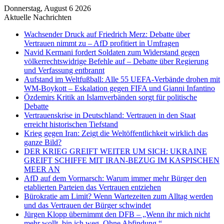
Donnerstag, August 6 2026
Aktuelle Nachrichten
Wachsender Druck auf Friedrich Merz: Debatte über
Vertrauen nimmt zu – AfD profitiert in Umfragen
Navid Kermani fordert Soldaten zum Widerstand gegen
völkerrechtswidrige Befehle auf – Debatte über Regierung
und Verfassung entbrannt
Aufstand im Weltfußball: Alle 55 UEFA-Verbände drohen mit
WM-Boykott – Eskalation gegen FIFA und Gianni Infantino
Özdemirs Kritik an Islamverbänden sorgt für politische
Debatte
Vertrauenskrise in Deutschland: Vertrauen in den Staat
erreicht historischen Tiefstand
Krieg gegen Iran: Zeigt die Weltöffentlichkeit wirklich das
ganze Bild?
DER KRIEG GREIFT WEITER UM SICH: UKRAINE
GREIFT SCHIFFE MIT IRAN-BEZUG IM KASPISCHEN
MEER AN
AfD auf dem Vormarsch: Warum immer mehr Bürger den
etablierten Parteien das Vertrauen entziehen
Bürokratie am Limit? Wenn Wartezeiten zum Alltag werden
und das Vertrauen der Bürger schwindet
Jürgen Klopp übernimmt den DFB – „Wenn ihr mich nicht
mehr wollt, bin ich weg. Ohne Abfindung.“