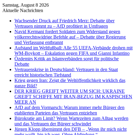
Samstag, August 8 2026
Aktuelle Nachrichten
Wachsender Druck auf Friedrich Merz: Debatte über
Vertrauen nimmt zu – AfD profitiert in Umfragen
Navid Kermani fordert Soldaten zum Widerstand gegen
völkerrechtswidrige Befehle auf – Debatte über Regierung
und Verfassung entbrannt
Aufstand im Weltfußball: Alle 55 UEFA-Verbände drohen mit
WM-Boykott – Eskalation gegen FIFA und Gianni Infantino
Özdemirs Kritik an Islamverbänden sorgt für politische
Debatte
Vertrauenskrise in Deutschland: Vertrauen in den Staat
erreicht historischen Tiefstand
Krieg gegen Iran: Zeigt die Weltöffentlichkeit wirklich das
ganze Bild?
DER KRIEG GREIFT WEITER UM SICH: UKRAINE
GREIFT SCHIFFE MIT IRAN-BEZUG IM KASPISCHEN
MEER AN
AfD auf dem Vormarsch: Warum immer mehr Bürger den
etablierten Parteien das Vertrauen entziehen
Bürokratie am Limit? Wenn Wartezeiten zum Alltag werden
und das Vertrauen der Bürger schwindet
Jürgen Klopp übernimmt den DFB – „Wenn ihr mich nicht
mehr wollt, bin ich weg. Ohne Abfindung.“