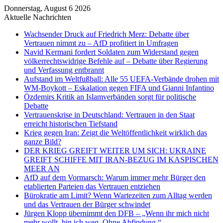
Donnerstag, August 6 2026
Aktuelle Nachrichten
Wachsender Druck auf Friedrich Merz: Debatte über
Vertrauen nimmt zu – AfD profitiert in Umfragen
Navid Kermani fordert Soldaten zum Widerstand gegen
völkerrechtswidrige Befehle auf – Debatte über Regierung
und Verfassung entbrannt
Aufstand im Weltfußball: Alle 55 UEFA-Verbände drohen mit
WM-Boykott – Eskalation gegen FIFA und Gianni Infantino
Özdemirs Kritik an Islamverbänden sorgt für politische
Debatte
Vertrauenskrise in Deutschland: Vertrauen in den Staat
erreicht historischen Tiefstand
Krieg gegen Iran: Zeigt die Weltöffentlichkeit wirklich das
ganze Bild?
DER KRIEG GREIFT WEITER UM SICH: UKRAINE
GREIFT SCHIFFE MIT IRAN-BEZUG IM KASPISCHEN
MEER AN
AfD auf dem Vormarsch: Warum immer mehr Bürger den
etablierten Parteien das Vertrauen entziehen
Bürokratie am Limit? Wenn Wartezeiten zum Alltag werden
und das Vertrauen der Bürger schwindet
Jürgen Klopp übernimmt den DFB – „Wenn ihr mich nicht
mehr wollt, bin ich weg. Ohne Abfindung.“