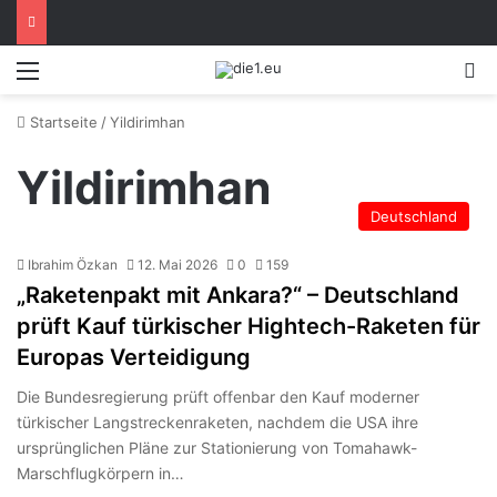
Menü
S
Startseite
/
Yildirimhan
Yildirimhan
Deutschland
Ibrahim Özkan
12. Mai 2026
0
159
„Raketenpakt mit Ankara?“ – Deutschland
prüft Kauf türkischer Hightech-Raketen für
Europas Verteidigung
Die Bundesregierung prüft offenbar den Kauf moderner
türkischer Langstreckenraketen, nachdem die USA ihre
ursprünglichen Pläne zur Stationierung von Tomahawk-
Marschflugkörpern in…