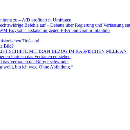
nimmt zu – AfD profitiert in Umfragen
echtswidrige Befehle auf – Debatte über Regierung und Verfassung en
WM-Boykott – Eskalation gegen FIFA und Gianni Infantino
historischen Tiefstand
ze Bild?
EIFT SCHIFFE MIT IRAN-BEZUG IM KASPISCHEN MEER AN
ten Parteien das Vertrauen entziehen
 das Vertrauen der Bürger schwindet
 wollt, bin ich weg. Ohne Abfindung.“