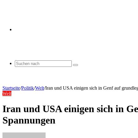
Skin
umschalten
Suchen
nach
Startseite
/
Politik
/
Welt
/
Iran und USA einigen sich in Genf auf grundle
Welt
Iran und USA einigen sich in Ge
Spannungen
Sende