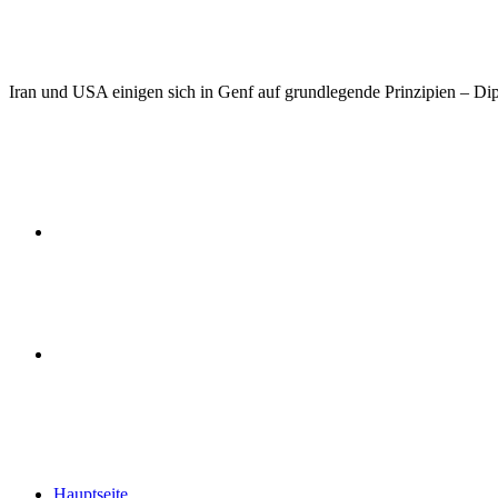
Iran und USA einigen sich in Genf auf grundlegende Prinzipien – Di
Previous
post
Next
post
Hauptseite