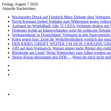
Freitag, August 7 2026
Aktuelle Nachrichten
Wachsender Druck auf Friedrich Merz: Debatte über Vertrauen 
Navid Kermani fordert Soldaten zum Widerstand gegen völkerr
Aufstand im Weltfußball: Alle 55 UEFA-Verbände drohen mit 
Özdemirs Kritik an Islamverbänden sorgt für politische Debatte
Vertrauenskrise in Deutschland: Vertrauen in den Staat erreicht 
Krieg gegen Iran: Zeigt die Weltöffentlichkeit wirklich das gan
DER KRIEG GREIFT WEITER UM SICH: UKRAINE GR
AfD auf dem Vormarsch: Warum immer mehr Bürger den etablier
Bürokratie am Limit? Wenn Wartezeiten zum Alltag werden und
Jürgen Klopp übernimmt den DFB – „Wenn ihr mich nicht mehr
Anmelden
Zufälliger
Artikel
Sidebar
Menü