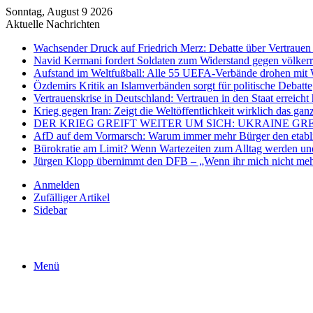
Sonntag, August 9 2026
Aktuelle Nachrichten
Wachsender Druck auf Friedrich Merz: Debatte über Vertrauen 
Navid Kermani fordert Soldaten zum Widerstand gegen völkerr
Aufstand im Weltfußball: Alle 55 UEFA-Verbände drohen mit 
Özdemirs Kritik an Islamverbänden sorgt für politische Debatte
Vertrauenskrise in Deutschland: Vertrauen in den Staat erreicht 
Krieg gegen Iran: Zeigt die Weltöffentlichkeit wirklich das gan
DER KRIEG GREIFT WEITER UM SICH: UKRAINE GR
AfD auf dem Vormarsch: Warum immer mehr Bürger den etablier
Bürokratie am Limit? Wenn Wartezeiten zum Alltag werden und
Jürgen Klopp übernimmt den DFB – „Wenn ihr mich nicht mehr
Anmelden
Zufälliger Artikel
Sidebar
Menü