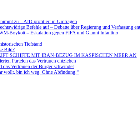
nimmt zu – AfD profitiert in Umfragen
echtswidrige Befehle auf – Debatte über Regierung und Verfassung en
WM-Boykott – Eskalation gegen FIFA und Gianni Infantino
historischen Tiefstand
ze Bild?
EIFT SCHIFFE MIT IRAN-BEZUG IM KASPISCHEN MEER AN
ten Parteien das Vertrauen entziehen
 das Vertrauen der Bürger schwindet
 wollt, bin ich weg. Ohne Abfindung.“