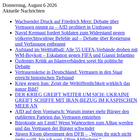
Donnerstag, August 6 2026
Aktuelle Nachrichten
Wachsender Druck auf Friedrich Merz: Debatte über
Vertrauen nimmt zu – AfD profitiert in Umfragen
Navid Kermani fordert Soldaten zum Widerstand gegen
völkerrechtswidrige Befehle auf – Debatte über Regierung
und Verfassung entbrannt
Aufstand im Weltfußball: Alle 55 UEFA-Verbände drohen mit
WM-Boykott – Eskalation gegen FIFA und Gianni Infantino
Özdemirs Kritik an Islamverbänden sorgt für politische
Debatte
Vertrauenskrise in Deutschland: Vertrauen in den Staat
erreicht historischen Tiefstand
Krieg gegen Iran: Zeigt die Weltöffentlichkeit wirklich das
ganze Bild?
DER KRIEG GREIFT WEITER UM SICH: UKRAINE
GREIFT SCHIFFE MIT IRAN-BEZUG IM KASPISCHEN
MEER AN
AfD auf dem Vormarsch: Warum immer mehr Bürger den
etablierten Parteien das Vertrauen entziehen
Bürokratie am Limit? Wenn Wartezeiten zum Alltag werden
und das Vertrauen der Bürger schwindet
Jürgen Klopp übernimmt den DFB – „Wenn ihr mich nicht
mehr wollt, bin ich weg. Ohne Abfindung.“