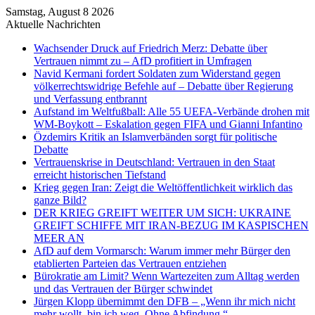
Samstag, August 8 2026
Aktuelle Nachrichten
Wachsender Druck auf Friedrich Merz: Debatte über
Vertrauen nimmt zu – AfD profitiert in Umfragen
Navid Kermani fordert Soldaten zum Widerstand gegen
völkerrechtswidrige Befehle auf – Debatte über Regierung
und Verfassung entbrannt
Aufstand im Weltfußball: Alle 55 UEFA-Verbände drohen mit
WM-Boykott – Eskalation gegen FIFA und Gianni Infantino
Özdemirs Kritik an Islamverbänden sorgt für politische
Debatte
Vertrauenskrise in Deutschland: Vertrauen in den Staat
erreicht historischen Tiefstand
Krieg gegen Iran: Zeigt die Weltöffentlichkeit wirklich das
ganze Bild?
DER KRIEG GREIFT WEITER UM SICH: UKRAINE
GREIFT SCHIFFE MIT IRAN-BEZUG IM KASPISCHEN
MEER AN
AfD auf dem Vormarsch: Warum immer mehr Bürger den
etablierten Parteien das Vertrauen entziehen
Bürokratie am Limit? Wenn Wartezeiten zum Alltag werden
und das Vertrauen der Bürger schwindet
Jürgen Klopp übernimmt den DFB – „Wenn ihr mich nicht
mehr wollt, bin ich weg. Ohne Abfindung.“