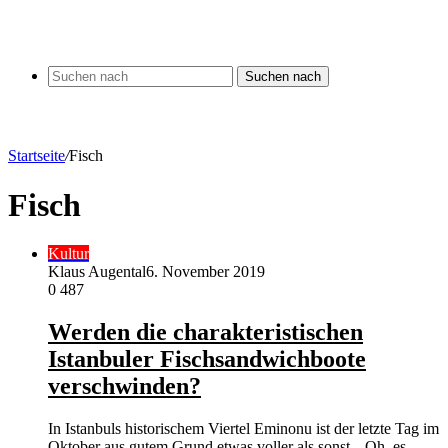
Suchen nach
Startseite
/
Fisch
Fisch
Kultur
Klaus Augental
6. November 2019
0
487
Werden die charakteristischen
Istanbuler Fischsandwichboote
verschwinden?
In Istanbuls historischem Viertel Eminonu ist der letzte Tag im
Oktober aus gutem Grund etwas voller als sonst. „Oh, es…