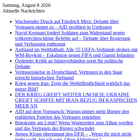
Samstag, August 8 2026
Aktuelle Nachrichten
Wachsender Druck auf Friedrich Merz: Debatte über
Vertrauen nimmt zu – AfD profitiert in Umfragen
Navid Kermani fordert Soldaten zum Widerstand gegen
völkerrechtswidrige Befehle auf – Debatte über Regierung
und Verfassung entbrannt
Aufstand im Weltfußball: Alle 55 UEFA-Verbände drohen mit
WM-Boykott – Eskalation gegen FIFA und Gianni Infantino
Özdemirs Kritik an Islamverbänden sorgt für politische
Debatte
Vertrauenskrise in Deutschland: Vertrauen in den Staat
erreicht historischen Tiefstand
Krieg gegen Iran: Zeigt die Weltöffentlichkeit wirklich das
ganze Bild?
DER KRIEG GREIFT WEITER UM SICH: UKRAINE
GREIFT SCHIFFE MIT IRAN-BEZUG IM KASPISCHEN
MEER AN
AfD auf dem Vormarsch: Warum immer mehr Bürger den
etablierten Parteien das Vertrauen entziehen
Bürokratie am Limit? Wenn Wartezeiten zum Alltag werden
und das Vertrauen der Bürger schwindet
Jürgen Klopp übernimmt den DFB – „Wenn ihr mich nicht
mehr wollt, bin ich weg. Ohne Abfindung.“