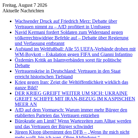
Freitag, August 7 2026
Aktuelle Nachrichten
Wachsender Druck auf Friedrich Merz: Debatte über
Vertrauen nimmt zu – AfD profitiert in Umfragen
Navid Kermani fordert Soldaten zum Widerstand gegen
völkerrechtswidrige Befehle auf – Debatte über Regierung
und Verfassung entbrannt
Aufstand im Weltfußball: Alle 55 UEFA-Verbände drohen mit
WM-Boykott – Eskalation gegen FIFA und Gianni Infantino
Özdemirs Kritik an Islamverbänden sorgt für politische
Debatte
Vertrauenskrise in Deutschland: Vertrauen in den Staat
erreicht historischen Tiefstand
Krieg gegen Iran: Zeigt die Weltöffentlichkeit wirklich das
ganze Bild?
DER KRIEG GREIFT WEITER UM SICH: UKRAINE
GREIFT SCHIFFE MIT IRAN-BEZUG IM KASPISCHEN
MEER AN
AfD auf dem Vormarsch: Warum immer mehr Bürger den
etablierten Parteien das Vertrauen entziehen
Bürokratie am Limit? Wenn Wartezeiten zum Alltag werden
und das Vertrauen der Bürger schwindet
Jürgen Klopp übernimmt den DFB – „Wenn ihr mich nicht
mehr wollt, bin ich weg. Ohne Abfindung.“