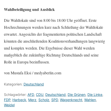
Wahlbeteiligung und Ausblick
Die Wahllokale sind von 8:00 bis 18:00 Uhr geöffnet. Erste
Hochrechnungen werden kurz nach Schließung der Wahllokale
erwartet. Angesichts der fragmentierten politischen Landschaft
könnten die anschließenden Koalitionsverhandlungen langwierig
und komplex werden. Die Ergebnisse dieser Wahl werden
maßgeblich die zukünftige Richtung Deutschlands und seine
Rolle in Europa beeinflussen.
von Mustafa Eksi / medyaberlin.com
Kategorien:
Deutschland
Schlagwörter:
AFD
,
CDU
,
Deutschland
,
Die Grünen
,
Die Linke
,
FDP
,
Harbeck
,
Merz
,
Scholz
,
SPD
,
Wagenknecht
,
Wahlen
,
Weidel