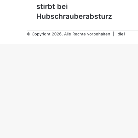
stirbt bei
Hubschrauberabsturz
© Copyright 2026, Alle Rechte vorbehalten |
die1
Schaltfläche
"Zurück
zum
Anfang"