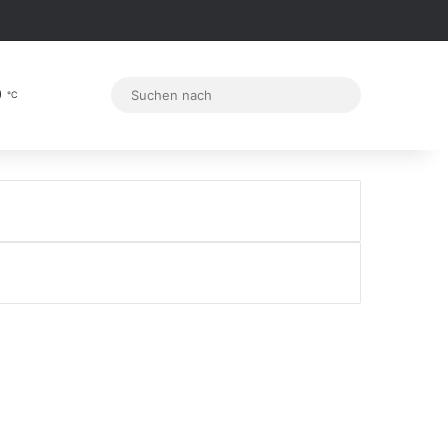
Anmelden
Zufälliger Artikel
Sidebar
0
Sidebar
Skin umschalten
Suchen
℃
nach