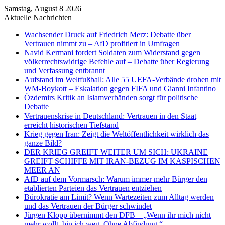
Samstag, August 8 2026
Aktuelle Nachrichten
Wachsender Druck auf Friedrich Merz: Debatte über
Vertrauen nimmt zu – AfD profitiert in Umfragen
Navid Kermani fordert Soldaten zum Widerstand gegen
völkerrechtswidrige Befehle auf – Debatte über Regierung
und Verfassung entbrannt
Aufstand im Weltfußball: Alle 55 UEFA-Verbände drohen mit
WM-Boykott – Eskalation gegen FIFA und Gianni Infantino
Özdemirs Kritik an Islamverbänden sorgt für politische
Debatte
Vertrauenskrise in Deutschland: Vertrauen in den Staat
erreicht historischen Tiefstand
Krieg gegen Iran: Zeigt die Weltöffentlichkeit wirklich das
ganze Bild?
DER KRIEG GREIFT WEITER UM SICH: UKRAINE
GREIFT SCHIFFE MIT IRAN-BEZUG IM KASPISCHEN
MEER AN
AfD auf dem Vormarsch: Warum immer mehr Bürger den
etablierten Parteien das Vertrauen entziehen
Bürokratie am Limit? Wenn Wartezeiten zum Alltag werden
und das Vertrauen der Bürger schwindet
Jürgen Klopp übernimmt den DFB – „Wenn ihr mich nicht
mehr wollt, bin ich weg. Ohne Abfindung.“