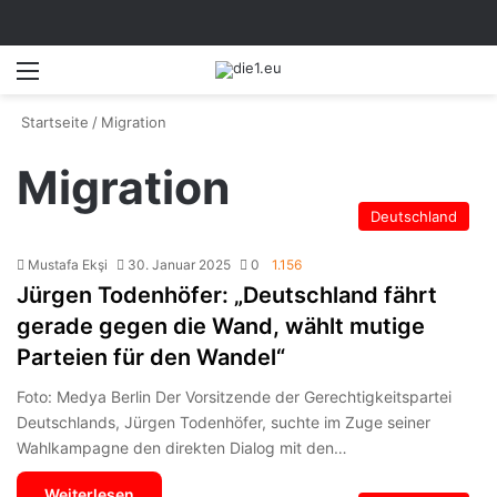
Menü
S
Startseite
/
Migration
Migration
Deutschland
Mustafa Ekşi
30. Januar 2025
0
1.156
Jürgen Todenhöfer: „Deutschland fährt
gerade gegen die Wand, wählt mutige
Parteien für den Wandel“
Foto: Medya Berlin Der Vorsitzende der Gerechtigkeitspartei
Deutschlands, Jürgen Todenhöfer, suchte im Zuge seiner
Wahlkampagne den direkten Dialog mit den…
Weiterlesen