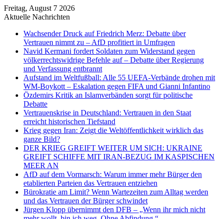
Freitag, August 7 2026
Aktuelle Nachrichten
Wachsender Druck auf Friedrich Merz: Debatte über
Vertrauen nimmt zu – AfD profitiert in Umfragen
Navid Kermani fordert Soldaten zum Widerstand gegen
völkerrechtswidrige Befehle auf – Debatte über Regierung
und Verfassung entbrannt
Aufstand im Weltfußball: Alle 55 UEFA-Verbände drohen mit
WM-Boykott – Eskalation gegen FIFA und Gianni Infantino
Özdemirs Kritik an Islamverbänden sorgt für politische
Debatte
Vertrauenskrise in Deutschland: Vertrauen in den Staat
erreicht historischen Tiefstand
Krieg gegen Iran: Zeigt die Weltöffentlichkeit wirklich das
ganze Bild?
DER KRIEG GREIFT WEITER UM SICH: UKRAINE
GREIFT SCHIFFE MIT IRAN-BEZUG IM KASPISCHEN
MEER AN
AfD auf dem Vormarsch: Warum immer mehr Bürger den
etablierten Parteien das Vertrauen entziehen
Bürokratie am Limit? Wenn Wartezeiten zum Alltag werden
und das Vertrauen der Bürger schwindet
Jürgen Klopp übernimmt den DFB – „Wenn ihr mich nicht
mehr wollt, bin ich weg. Ohne Abfindung.“