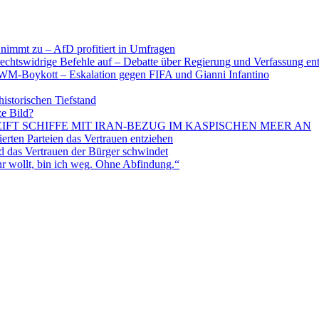
nimmt zu – AfD profitiert in Umfragen
echtswidrige Befehle auf – Debatte über Regierung und Verfassung en
WM-Boykott – Eskalation gegen FIFA und Gianni Infantino
historischen Tiefstand
ze Bild?
EIFT SCHIFFE MIT IRAN-BEZUG IM KASPISCHEN MEER AN
ten Parteien das Vertrauen entziehen
 das Vertrauen der Bürger schwindet
 wollt, bin ich weg. Ohne Abfindung.“