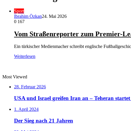
Sport
Ibrahim Özkan
24. Mai 2026
0
167
Vom Straßenreporter zum Premier-Leag
Ein türkischer Medienmacher schreibt englische Fußballgeschi
Weiterlesen
Most Viewed
28. Februar 2026
USA und Israel greifen Iran an – Teheran starte
1. April 2024
Der Sieg nach 21 Jahren