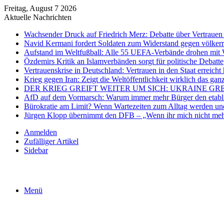
Freitag, August 7 2026
Aktuelle Nachrichten
Wachsender Druck auf Friedrich Merz: Debatte über Vertrauen 
Navid Kermani fordert Soldaten zum Widerstand gegen völkerr
Aufstand im Weltfußball: Alle 55 UEFA-Verbände drohen mit 
Özdemirs Kritik an Islamverbänden sorgt für politische Debatte
Vertrauenskrise in Deutschland: Vertrauen in den Staat erreicht 
Krieg gegen Iran: Zeigt die Weltöffentlichkeit wirklich das gan
DER KRIEG GREIFT WEITER UM SICH: UKRAINE GR
AfD auf dem Vormarsch: Warum immer mehr Bürger den etablier
Bürokratie am Limit? Wenn Wartezeiten zum Alltag werden und
Jürgen Klopp übernimmt den DFB – „Wenn ihr mich nicht mehr
Anmelden
Zufälliger Artikel
Sidebar
Menü