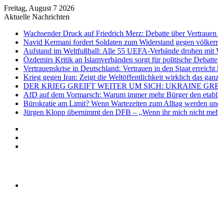
Freitag, August 7 2026
Aktuelle Nachrichten
Wachsender Druck auf Friedrich Merz: Debatte über Vertrauen 
Navid Kermani fordert Soldaten zum Widerstand gegen völkerr
Aufstand im Weltfußball: Alle 55 UEFA-Verbände drohen mit 
Özdemirs Kritik an Islamverbänden sorgt für politische Debatte
Vertrauenskrise in Deutschland: Vertrauen in den Staat erreicht 
Krieg gegen Iran: Zeigt die Weltöffentlichkeit wirklich das gan
DER KRIEG GREIFT WEITER UM SICH: UKRAINE GR
AfD auf dem Vormarsch: Warum immer mehr Bürger den etablier
Bürokratie am Limit? Wenn Wartezeiten zum Alltag werden und
Jürgen Klopp übernimmt den DFB – „Wenn ihr mich nicht mehr
Anmelden
Zufälliger
Artikel
Sidebar
Menü