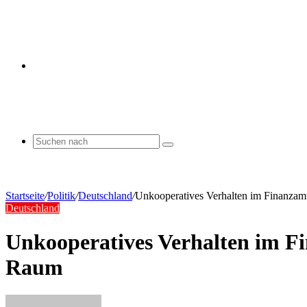
Skin
umschalten
Suchen
nach
Startseite
/
Politik
/
Deutschland
/
Unkooperatives Verhalten im Finanza
Deutschland
Unkooperatives Verhalten im F
Raum
Sende