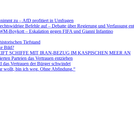
nimmt zu – AfD profitiert in Umfragen
echtswidrige Befehle auf – Debatte über Regierung und Verfassung en
WM-Boykott – Eskalation gegen FIFA und Gianni Infantino
historischen Tiefstand
ze Bild?
EIFT SCHIFFE MIT IRAN-BEZUG IM KASPISCHEN MEER AN
ten Parteien das Vertrauen entziehen
 das Vertrauen der Bürger schwindet
 wollt, bin ich weg. Ohne Abfindung.“