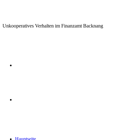
Unkooperatives Verhalten im Finanzamt Backnang
Previous
post
Next
post
Hauptseite