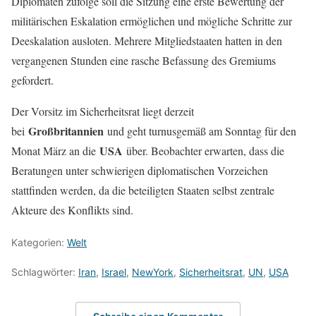
Diplomaten zufolge soll die Sitzung eine erste Bewertung der
militärischen Eskalation ermöglichen und mögliche Schritte zur
Deeskalation ausloten. Mehrere Mitgliedstaaten hatten in den
vergangenen Stunden eine rasche Befassung des Gremiums
gefordert.
Der Vorsitz im Sicherheitsrat liegt derzeit
Großbritannien
bei
und geht turnusgemäß am Sonntag für den
USA
Monat März an die
über. Beobachter erwarten, dass die
Beratungen unter schwierigen diplomatischen Vorzeichen
stattfinden werden, da die beteiligten Staaten selbst zentrale
Akteure des Konflikts sind.
Kategorien:
Welt
Schlagwörter:
Iran
,
Israel
,
NewYork
,
Sicherheitsrat
,
UN
,
USA