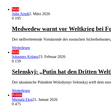
Welt
Julia Arndt
2. März 2026
0
195
Medwedew warnt vor Weltkrieg bei For
Der stellvertretende Vorsitzende des russischen Sicherheitsrat
Weiterlesen
Welt
Johannes Krüger
23. Februar 2026
0
159
Selenskyj: „Putin hat den Dritten Wel
Der ukrainische Präsident Wolodymyr Selenskyj wirft dem russi
Weiterlesen
Politik
Mustafa Ekşi
21. Januar 2026
0
475