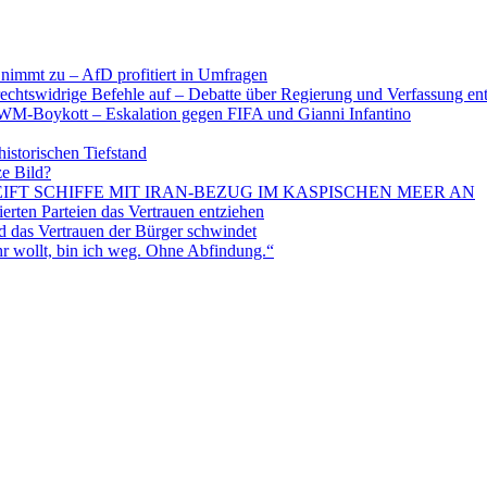
nimmt zu – AfD profitiert in Umfragen
echtswidrige Befehle auf – Debatte über Regierung und Verfassung en
WM-Boykott – Eskalation gegen FIFA und Gianni Infantino
historischen Tiefstand
ze Bild?
EIFT SCHIFFE MIT IRAN-BEZUG IM KASPISCHEN MEER AN
ten Parteien das Vertrauen entziehen
 das Vertrauen der Bürger schwindet
 wollt, bin ich weg. Ohne Abfindung.“