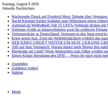
Sonntag, August 9 2026
Aktuelle Nachrichten
Wachsender Druck auf Friedrich Merz: Debatte über Vertrauen 
Navid Kermani fordert Soldaten zum Widerstand gegen völkerr
Aufstand im Weltfußball: Alle 55 UEFA-Verbände drohen mit 
Özdemirs Kritik an Islamverbänden sorgt für politische Debatte
Vertrauenskrise in Deutschland: Vertrauen in den Staat erreicht 
Krieg gegen Iran: Zeigt die Weltöffentlichkeit wirklich das gan
DER KRIEG GREIFT WEITER UM SICH: UKRAINE GR
AfD auf dem Vormarsch: Warum immer mehr Bürger den etablier
Bürokratie am Limit? Wenn Wartezeiten zum Alltag werden und
Jürgen Klopp übernimmt den DFB – „Wenn ihr mich nicht mehr
Anmelden
Zufälliger Artikel
Sidebar
Menü