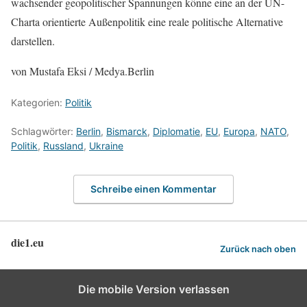
wachsender geopolitischer Spannungen könne eine an der UN-
Charta orientierte Außenpolitik eine reale politische Alternative
darstellen.
von Mustafa Eksi / Medya.Berlin
Kategorien:
Politik
Schlagwörter:
Berlin
,
Bismarck
,
Diplomatie
,
EU
,
Europa
,
NATO
,
Politik
,
Russland
,
Ukraine
Schreibe einen Kommentar
die1.eu
Zurück nach oben
Die mobile Version verlassen