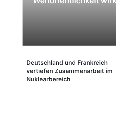
Weltöffentlichkeit wirk
das ganze Bild?
Deutschland
Deutschland und Frankreich
und
vertiefen Zusammenarbeit im
Frankreich
vertiefen
Nuklearbereich
Zusammenarbeit
im
Nuklearbereich