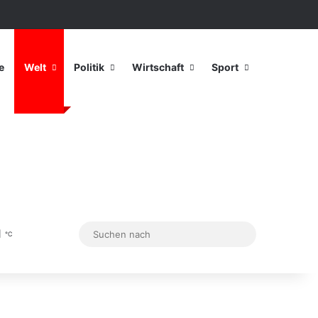
Anmelden
Zufälliger Artikel
Sidebar
e
Welt
Politik
Wirtschaft
Sport
1
Sidebar
Skin umschalten
Suchen
℃
nach