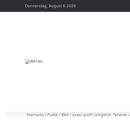
Donnerstag, August 6 2026
Startseite
/
Politik
/
Welt
/
Israel greift zeitgleich Teheran