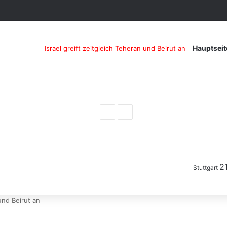
Hauptseit
Israel greift zeitgleich Teheran und Beirut an
Previous
Next
post
post
2
Stuttgart
 und Beirut an