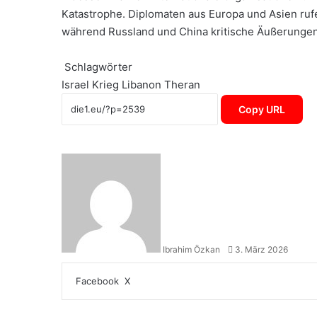
Katastrophe. Diplomaten aus Europa und Asien ruf
während Russland und China kritische Äußerungen 
Schlagwörter
Israel
Krieg
Libanon
Theran
Copy URL
Sende
uns
eine
E-
Mail
Ibrahim Özkan
3. März 2026
LinkedIn
Tumblr
Pinterest
Reddit
VKontakte
WhatsApp
Telegram
Teile
Drucken
Facebook
X
per
E-