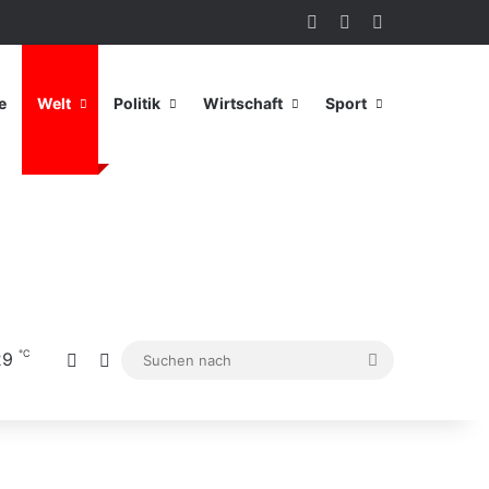
Anmelden
Zufälliger Artikel
Sidebar
e
Welt
Politik
Wirtschaft
Sport
℃
29
Sidebar
Skin umschalten
Suchen
nach