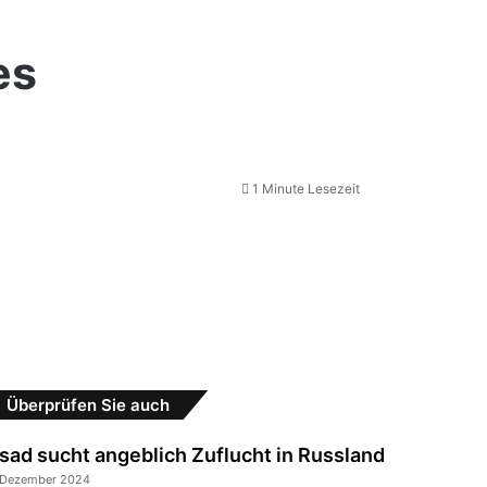
es
1 Minute Lesezeit
Schließen
Überprüfen Sie auch
sad sucht angeblich Zuflucht in Russland
 Dezember 2024