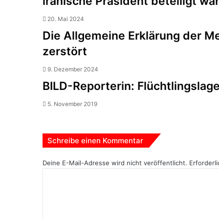
iranische Präsident beteiligt w
20. Mai 2024
Die Allgemeine Erklärung der M
zerstört
9. Dezember 2024
BILD-Reporterin: Flüchtlingslage
5. November 2019
Schreibe einen Kommentar
Deine E-Mail-Adresse wird nicht veröffentlicht.
Erforderl
K
o
m
m
e