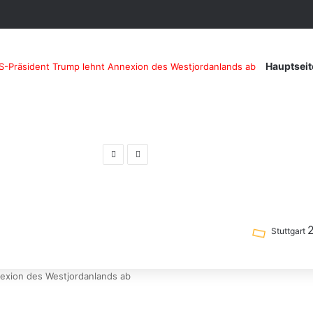
Hauptseit
S-Präsident Trump lehnt Annexion des Westjordanlands ab
Previous
Next
post
post
Stuttgart
exion des Westjordanlands ab