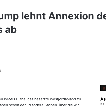
ump lehnt Annexion d
s ab
26
As
en Israels Pläne, das besetzte Westjordanland zu
r haben schon genug andere Sachen, über die wir
9.