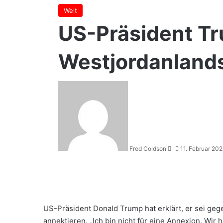
Welt
US-Präsident Tr
Westjordanland
Sende
uns
eine
E-
Mail
Fred Coldson
11. Februar 20
US-Präsident Donald Trump hat erklärt, er sei geg
annektieren. „Ich bin nicht für eine Annexion. Wi