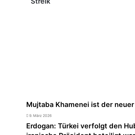
Streik
treten
in
den
Streik
Mujtaba Khamenei ist der neuer
9. März 2026
Erdogan: Türkei verfolgt den H