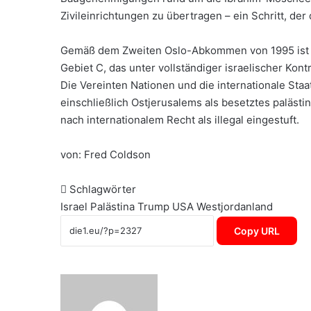
Zivileinrichtungen zu übertragen – ein Schritt, 
Gemäß dem Zweiten Oslo-Abkommen von 1995 ist das
Gebiet C, das unter vollständiger israelischer Kon
Die Vereinten Nationen und die internationale St
einschließlich Ostjerusalems als besetztes palästi
nach internationalem Recht als illegal eingestuft.
von: Fred Coldson
Schlagwörter
Israel
Palästina
Trump
USA
Westjordanland
Copy URL
Sende
uns
eine