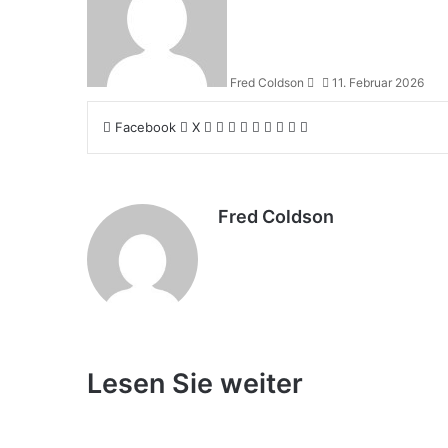
E-
Mail
Fred Coldson
11. Februar 2026
LinkedIn
Tumblr
Pinterest
Reddit
VKontakte
WhatsApp
Telegram
Teile
Drucken
Facebook
X
per
E-
Mail
Fred Coldson
Lesen Sie weiter